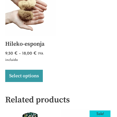
Hileko-esponja
9,50
€
–
18,00
€
IVA
incluido
Select options
Related products
Sale!