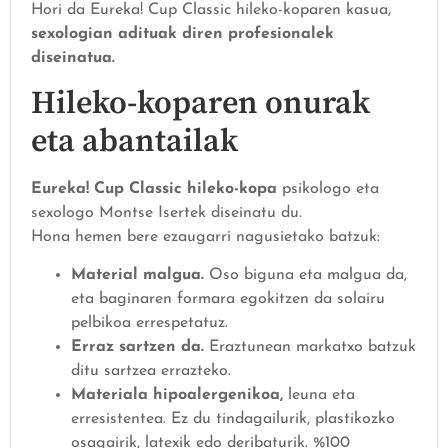
Hori da Eureka! Cup Classic hileko-koparen kasua,
sexologian adituak diren profesionalek
diseinatua.
Hileko-koparen onurak
eta abantailak
Eureka! Cup Classic hileko-kopa
psikologo eta
sexologo Montse Isertek diseinatu du.
Hona hemen bere ezaugarri nagusietako batzuk:
Material malgua.
Oso biguna eta malgua da,
eta baginaren formara egokitzen da solairu
pelbikoa errespetatuz.
Erraz sartzen da.
Eraztunean markatxo batzuk
ditu sartzea errazteko.
Materiala hipoalergenikoa,
leuna eta
erresistentea. Ez du tindagailurik, plastikozko
osagairik, latexik edo deribaturik. %100