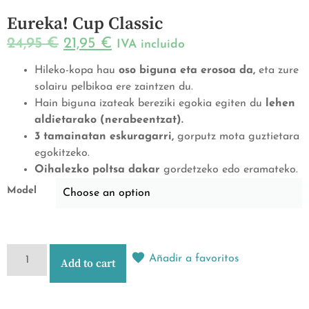
Eureka! Cup Classic
24,95
€
21,95
€
IVA incluido
Hileko-kopa hau
oso biguna eta erosoa da,
eta zure
solairu pelbikoa ere zaintzen du.
Hain biguna izateak bereziki egokia egiten du
lehen
aldietarako (nerabeentzat).
3 tamainatan eskuragarri,
gorputz mota guztietara
egokitzeko.
Oihalezko poltsa dakar
gordetzeko edo eramateko.
Model
Añadir a favoritos
Add to cart