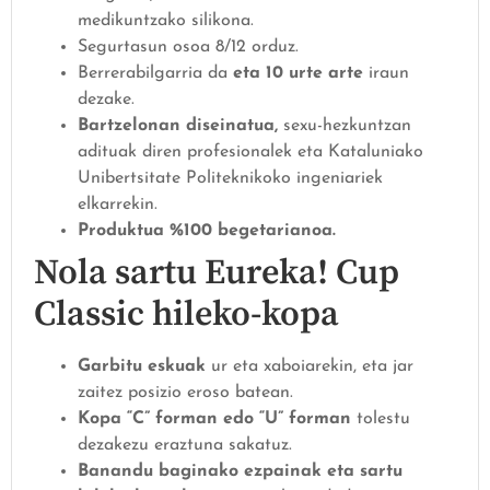
medikuntzako silikona.
Segurtasun osoa 8/12 orduz.
Berrerabilgarria da
eta 10 urte arte
iraun
dezake.
Bartzelonan diseinatua,
sexu-hezkuntzan
adituak diren profesionalek eta Kataluniako
Unibertsitate Politeknikoko ingeniariek
elkarrekin.
Produktua %100 begetarianoa.
Nola sartu Eureka! Cup
Classic hileko-kopa
Garbitu eskuak
ur eta xaboiarekin, eta jar
zaitez posizio eroso batean.
Kopa “C” forman edo “U” forman
tolestu
dezakezu eraztuna sakatuz.
Banandu baginako ezpainak eta sartu