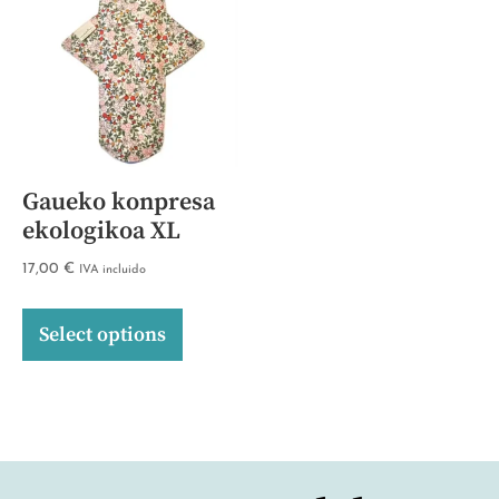
Gaueko konpresa
ekologikoa XL
17,00
€
IVA incluido
Select options