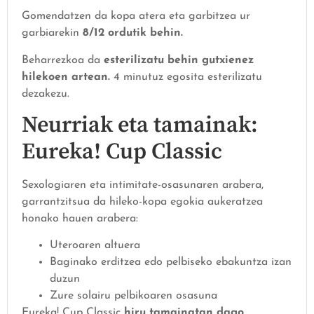
Gomendatzen da kopa atera eta garbitzea ur
garbiarekin
8/12 ordutik behin.
Beharrezkoa da
esterilizatu behin gutxienez
hilekoen artean.
4 minutuz egosita esterilizatu
dezakezu.
Neurriak eta tamainak:
Eureka! Cup Classic
Sexologiaren eta intimitate-osasunaren arabera,
garrantzitsua da hileko-kopa egokia aukeratzea
honako hauen arabera:
Uteroaren altuera
Baginako erditzea edo pelbiseko ebakuntza izan
duzun
Zure solairu pelbikoaren osasuna
Eureka! Cup Classic
hiru tamainatan dago