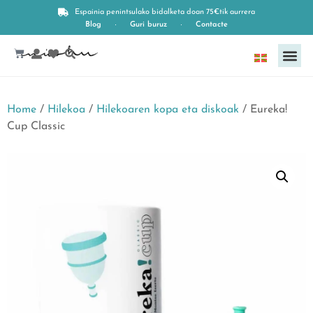
Espainia penintsulako bidalketa doan 75€tik aurrera
Blog
Guri buruz
Contacte
Euskara
Home
/
Hilekoa
/
Hilekoaren kopa eta diskoak
/ Eureka!
Cup Classic