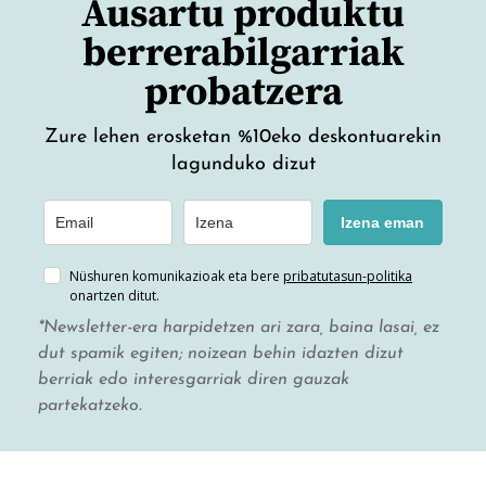
Ausartu produktu
berrerabilgarriak
probatzera
Zure lehen erosketan %10eko deskontuarekin
lagunduko dizut
Izena eman
Nüshuren komunikazioak eta bere
pribatutasun-politika
onartzen ditut.
*Newsletter-era harpidetzen ari zara, baina lasai, ez
dut spamik egiten; noizean behin idazten dizut
berriak edo interesgarriak diren gauzak
partekatzeko.