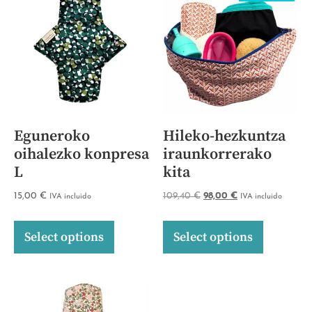
Eguneroko
Hileko-hezkuntza
oihalezko konpresa
iraunkorrerako
L
kita
15,00
€
109,40
€
98,00
€
IVA incluido
IVA incluido
Select options
Select options