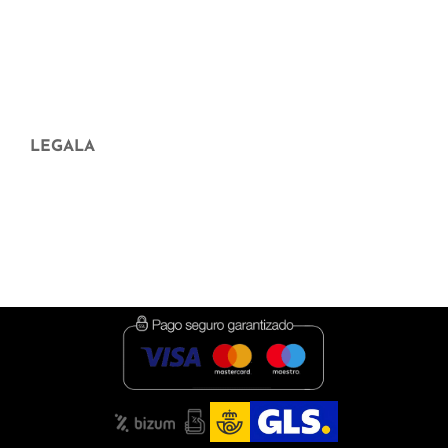
maiztasunez galdetutako galderak
Aparició en mitjans
Blog
LEGALA
Aviso legal
Pribatutasun Politika
Cookieak Politika
Condiciones de contratación