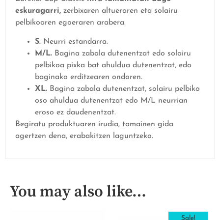
eskuragarri,
zerbixaren altueraren eta solairu
pelbikoaren egoeraren arabera.
S.
Neurri estandarra.
M/L.
Bagina zabala dutenentzat edo solairu
pelbikoa pixka bat ahuldua dutenentzat, edo
baginako erditzearen ondoren.
XL.
Bagina zabala dutenentzat, solairu pelbiko
oso ahuldua dutenentzat edo M/L neurrian
eroso ez daudenentzat.
Begiratu produktuaren irudia, tamainen gida
agertzen dena, erabakitzen laguntzeko.
You may also like…
Sale!