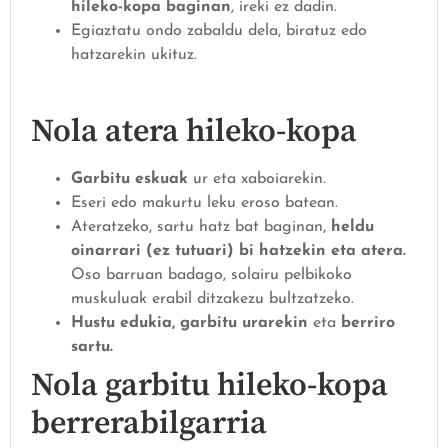
hileko-kopa
baginan
, ireki ez dadin.
Egiaztatu ondo zabaldu dela, biratuz edo
hatzarekin ukituz.
Nola atera hileko-kopa
Garbitu eskuak
ur eta xaboiarekin.
Eseri edo makurtu leku eroso batean.
Ateratzeko, sartu hatz bat baginan,
heldu
oinarrari (ez tutuari) bi hatzekin eta atera.
Oso barruan badago, solairu pelbikoko
muskuluak erabil ditzakezu bultzatzeko.
Hustu edukia,
garbitu urarekin
eta
berriro
sartu.
Nola garbitu hileko-kopa
berrerabilgarria