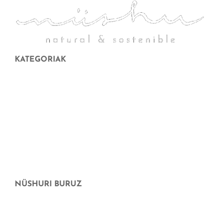
KATEGORIAK
Hilekoa
Aurpegiko higienea
Etxearen garbiketa
amatasuna eta itxaropena
Opari bonua
Ofertas
NÜSHURI BURUZ
Guri buruz
Non erosi dezakezu nüshu