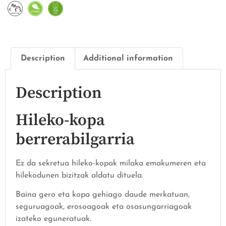
Description
Additional information
Description
Hileko-kopa
berrerabilgarria
Ez da sekretua hileko-kopak milaka emakumeren eta
hilekodunen bizitzak aldatu dituela.
Baina gero eta kopa gehiago daude merkatuan,
seguruagoak, erosoagoak eta osasungarriagoak
izateko eguneratuak.