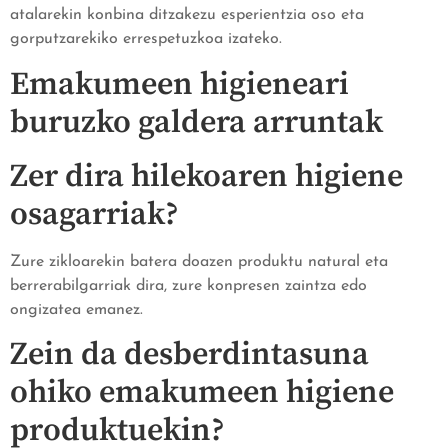
atalarekin konbina ditzakezu esperientzia oso eta
gorputzarekiko errespetuzkoa izateko.
Emakumeen higieneari
buruzko galdera arruntak
Zer dira hilekoaren higiene
osagarriak?
Zure zikloarekin batera doazen produktu natural eta
berrerabilgarriak dira, zure konpresen zaintza edo
ongizatea emanez.
Zein da desberdintasuna
ohiko emakumeen higiene
produktuekin?