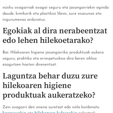
nüshu osagarriak osagai seguru eta jasangarriekin eginda
daude, kimikorik eta plastikoz libres, zure osasunaz eta
ingurumenaz arduratuz.
Egokiak al dira nerabeentzat
edo lehen hilekoetarako?
Bai. Hilekoaren higiene jasangarriko produktuak aukera
seguru, praktiko eta errespetuzkoa dira beren zikloa
ezagutzen hasten direnentzat.
Laguntza behar duzu zure
hilekoaren higiene
produktuak aukeratzeko?
Zein osagarri den onena zuretzat edo nola konbinatu