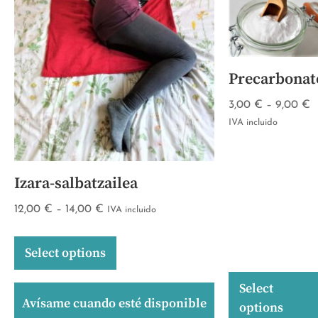
Precarbonat
3,00
€
–
9,00
€
IVA incluido
Izara-salbatzailea
12,00
€
–
14,00
€
IVA incluido
Select options
Select
Avísame cuando esté disponible
options