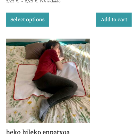
5,25
€
–
8,25
€
IVA incluido
Select options
Add to cart
heko hileko enpatxoa