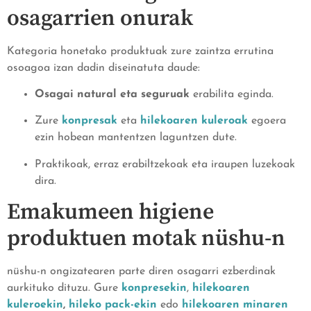
osagarrien onurak
Kategoria honetako produktuak zure zaintza errutina
osoagoa izan dadin diseinatuta daude:
Osagai natural eta seguruak
erabilita eginda.
Zure
konpresak
eta
hilekoaren kuleroak
egoera
ezin hobean mantentzen laguntzen dute.
Praktikoak, erraz erabiltzekoak eta iraupen luzekoak
dira.
Emakumeen higiene
produktuen motak nüshu-n
nüshu-n ongizatearen parte diren osagarri ezberdinak
aurkituko dituzu. Gure
konpresekin
,
hilekoaren
kuleroekin
,
hileko pack-ekin
edo
hilekoaren minaren