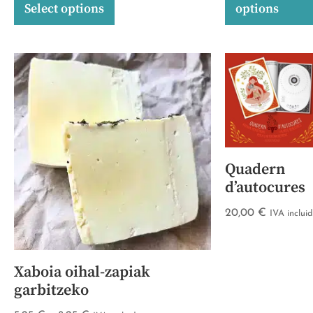
Select options
options
Quadern
d’autocures
20,00
€
IVA inclui
Xaboia oihal-zapiak
garbitzeko