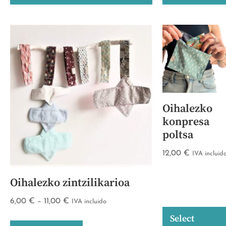
Oihalezko
konpresa
poltsa
12,00
€
IVA incluid
Oihalezko zintzilikarioa
6,00
€
–
11,00
€
IVA incluido
Select