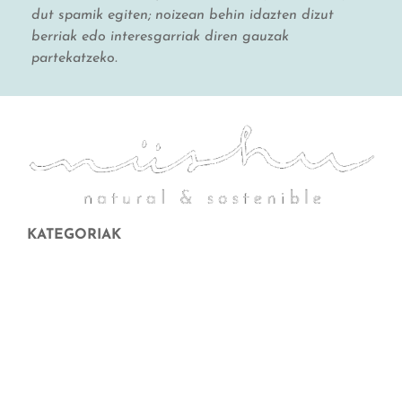
dut spamik egiten; noizean behin idazten dizut
berriak edo interesgarriak diren gauzak
partekatzeko.
KATEGORIAK
Hilekoa
Aurpegiko higienea
Etxearen garbiketa
amatasuna eta itxaropena
Opari bonua