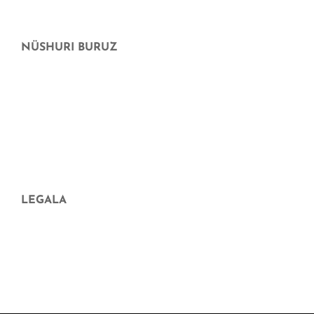
Ofertas
NÜSHURI BURUZ
Guri buruz
Non erosi dezakezu nüshu
maiztasunez galdetutako galderak
Aparició en mitjans
Blog
LEGALA
Aviso legal
Pribatutasun Politika
Cookieak Politika
Condiciones de contratación