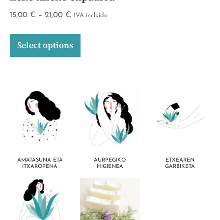
15,00
€
–
21,00
€
IVA incluido
Select options
AMATASUNA ETA
AURPEGIKO
ETXEAREN
ITXAROPENA
HIGIENEA
GARBIKETA