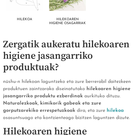
HILEKOA
HILEKOAREN
HIGIENE OSAGARRIAK
Zergatik aukeratu hilekoaren
higiene jasangarriko
produktuak?
nüshu-n hilekoan laguntzeko eta zure berrerabil daitezkeen
produktuen zaintzarako diseinatutako
hilekoaren higiene
jasangarriko produktu ezberdinak
aurkituko dituzu.
Naturalezkoak, kimikorik gabeak eta zure
gorputzarekiko errespetuzkoak
dira, eta zure
hilekoa
osasuntsuago eta kontzienteago bizitzen laguntzen dizute.
Hilekoaren higiene