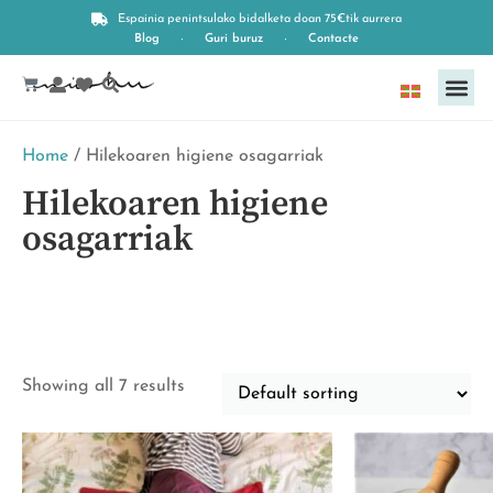
Espainia penintsulako bidalketa doan 75€tik aurrera
Blog
Guri buruz
Contacte
Euskara
Home
/ Hilekoaren higiene osagarriak
Hilekoaren higiene
osagarriak
Showing all 7 results