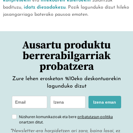
konpresekin
eta
hilekoaren kuleroekin
zalantzak
badituzu,
idatz diezadakezu
. Pozik lagunduko dizut hileko
jasangarriago baterako pausoa ematen.
Ausartu produktu
berrerabilgarriak
probatzera
Zure lehen erosketan %10eko deskontuarekin
lagunduko dizut
Izena eman
Nüshuren komunikazioak eta bere
pribatutasun-politika
onartzen ditut.
*Newsletter-era harpidetzen ari zara, baina lasai, ez