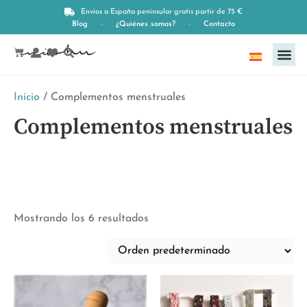
Envíos a España peninsular gratis partir de 75 €
Blog
¿Quiénes somos?
Contacto
Español
Inicio
/ Complementos menstruales
Complementos menstruales
Mostrando los 6 resultados