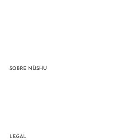
Higiene corporal y facial
Hogar sostenible
Maternidad y crianza
Cheque Regalo
Ofertas
SOBRE NÜSHU
¿Quiénes somos?
Dónde más puedes comprar nüshu
preguntas frecuentes
Aparición en medios
Blog
LEGAL