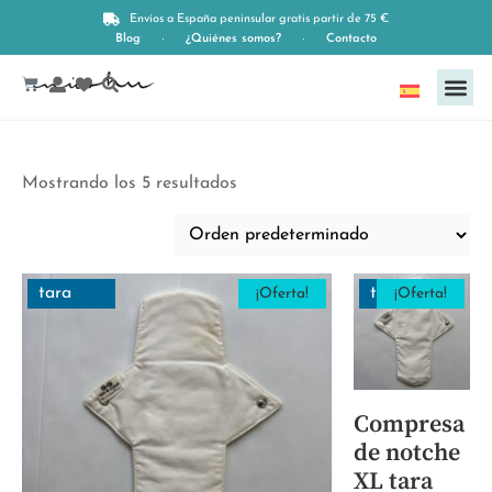
Envíos a España peninsular gratis partir de 75 €
Blog
¿Quiénes somos?
Contacto
Español
Mostrando los 5 resultados
tara
tara
¡Oferta!
¡Oferta!
Compresa
de notche
XL tara