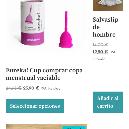
Salvaslip
de
hombre
14,00
€
12,50
€
IVA
incluido
Eureka! Cup comprar copa
menstrual vaciable
24,95
€
23,90
€
IVA incluido
Añadir al
Seleccionar opciones
carrito