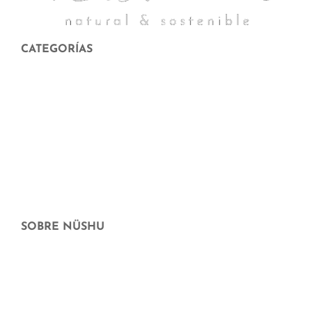
CATEGORÍAS
Menstruación
Higiene corporal y facial
Hogar sostenible
Maternidad y crianza
Cheque Regalo
Ofertas
SOBRE NÜSHU
¿Quiénes somos?
Dónde más puedes comprar nüshu
preguntas frecuentes