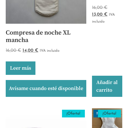
16,00
€
13,00
€
IVA
incluido
Compresa de noche XL
mancha
16,00
€
14,00
€
IVA incluido
Leer más
Añadir al
Avísame cuando esté disponible
carrito
tara
¡Oferta!
¡Oferta!