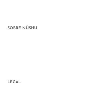
Cheque Regalo
Ofertas
SOBRE NÜSHU
¿Quiénes somos?
Dónde más puedes comprar nüshu
preguntas frecuentes
Aparición en medios
Blog
LEGAL
Aviso legal
Política de Privacidad
Política de cookies