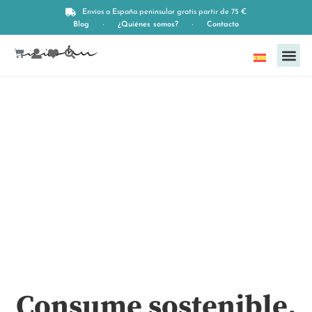
Compresas de tela
Envíos a España peninsular gratis partir de 75 €
Blog
¿Quiénes somos?
Contacto
Español
Consume sostenible,