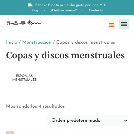
Envíos a España peninsular gratis partir de 75 €
Blog
¿Quiénes somos?
Contacto
Español
Inicio
/
Menstruación
/ Copas y discos menstruales
Copas y discos menstruales
ESPONJAS
MENSTRUALES
Mostrando los 4 resultados