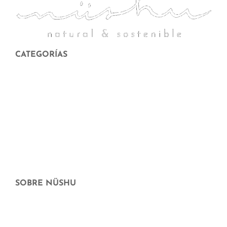
CATEGORÍAS
Menstruación
Higiene corporal y facial
Hogar sostenible
Maternidad y crianza
Cheque Regalo
Ofertas
SOBRE NÜSHU
¿Quiénes somos?
Dónde más puedes comprar nüshu