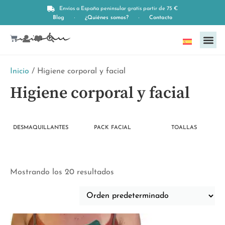
Envíos a España peninsular gratis partir de 75 €
Blog
¿Quiénes somos?
Contacto
Español
Inicio
/ Higiene corporal y facial
Higiene corporal y facial
DESMAQUILLANTES
PACK FACIAL
TOALLAS
Mostrando los 20 resultados