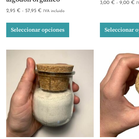
3,00
€
-
9,00
€
I
2,95
€
-
57,95
€
IVA incluido
Seleccionar opciones
Seleccionar 