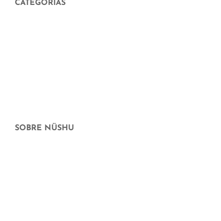
CATEGORÍAS
Menstruación
Higiene corporal y facial
Hogar sostenible
Maternidad y crianza
Cheque Regalo
Ofertas
SOBRE NÜSHU
¿Quiénes somos?
Dónde más puedes comprar nüshu
preguntas frecuentes
Aparición en medios
Blog