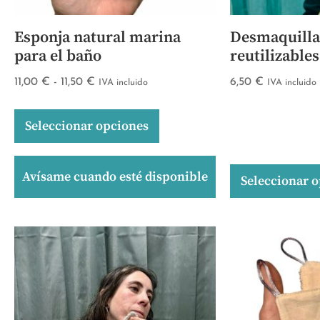
Esponja natural marina
Desmaquillan
para el baño
reutilizables
11,00
€
-
11,50
€
6,50
€
IVA incluido
IVA incluido
Seleccionar opciones
Avísame cuando esté disponible
Seleccionar 