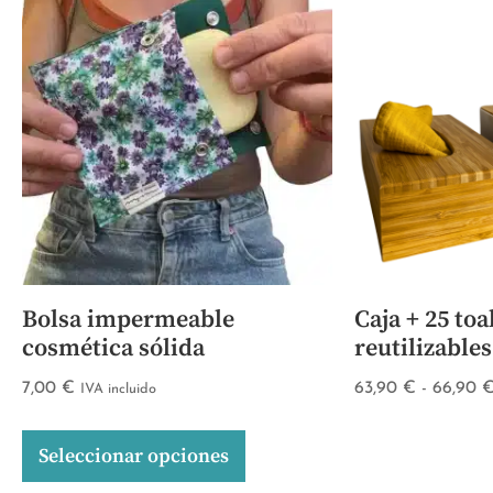
Bolsa impermeable
Caja + 25 toa
cosmética sólida
reutilizable
7,00
€
63,90
€
-
66,90
IVA incluido
Seleccionar opciones