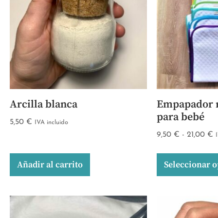
Arcilla blanca
Empapador r
para bebé
5,50
€
IVA incluido
9,50
€
-
21,00
€
Añadir al carrito
Seleccionar 