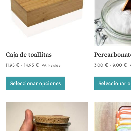
Caja de toallitas
Percarbonat
11,95
€
-
14,95
€
3,00
€
-
9,00
€
IVA incluido
I
Seleccionar opciones
Seleccionar 