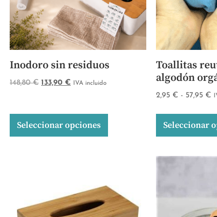
Inodoro sin residuos
Toallitas reu
algodón org
148,80
€
133,90
€
IVA incluido
2,95
€
-
57,95
€
I
Seleccionar opciones
Seleccionar 