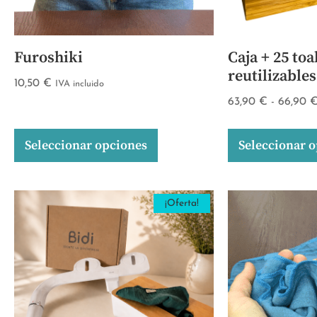
Furoshiki
Caja + 25 toa
reutilizable
10,50
€
IVA incluido
63,90
€
-
66,90
Seleccionar opciones
Seleccionar 
¡Oferta!