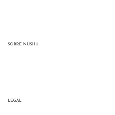
Hogar sostenible
Maternidad y crianza
Cheque Regalo
Ofertas
SOBRE NÜSHU
¿Quiénes somos?
Dónde más puedes comprar nüshu
preguntas frecuentes
Aparición en medios
Blog
LEGAL
Aviso legal