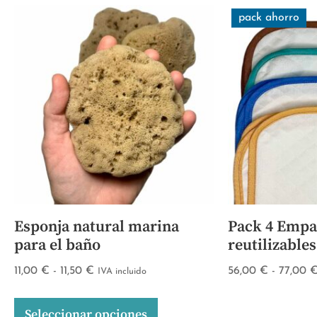
pack ahorro
Esponja natural marina
Pack 4 Empa
para el baño
reutilizables
11,00
€
-
11,50
€
56,00
€
-
77,00
IVA incluido
Seleccionar opciones