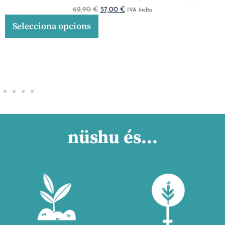
62,90
€
57,00
€
IVA inclòs
Selecciona opcions
nüshu és...