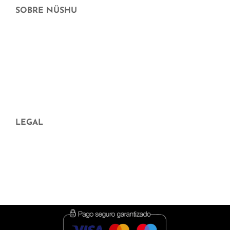
SOBRE NÜSHU
Qui som
Distribuïdors
Preguntes freqüents
Aparició en mitjans
Blog
LEGAL
Avís legal
Política de Privadesa
Política de cookies
Condicions de contractació