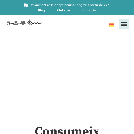
Compresas de tela
Enviaments a Espanya peninsular gratis partir de 75 €
Blog
Qui som
Contacte
Català
Consumeix