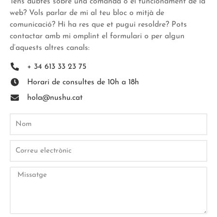
Tens dubtes sobre una comanda o el funcionament de la
web? Vols parlar de mi al teu bloc o mitjà de
comunicació? Hi ha res que et pugui resoldre? Pots
contactar amb mi omplint el formulari o per algun
d’aquests altres canals:
+ 34 613 33 23 75
Horari de consultes de 10h a 18h
hola@nushu.cat