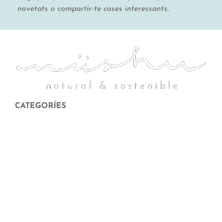
novetats o compartir-te coses interessants.
CATEGORÍES
Menstruació
Higiene corporal i facial
Llar sostenible
Maternitat i criança
Xec Regal
Ofertes