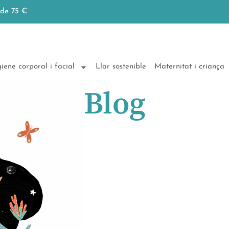
 de 75 €
iene corporal i facial
Llar sostenible
Maternitat i criança
Blog