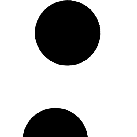
15 de octubre: Día internacional
del duelo perinatal. Cómo vivirlo y
cómo acompañar
El 15 de octubre se conmemora el día
internacional del duelo gestacional, perinatal
y neonatal, una fecha para dar voz a esas
pérdidas que tantas veces se viven en silencio:
embarazos que no llegan a término, bebés que
nacen sin vida o fallecen poco
16 d'octubre de 2025