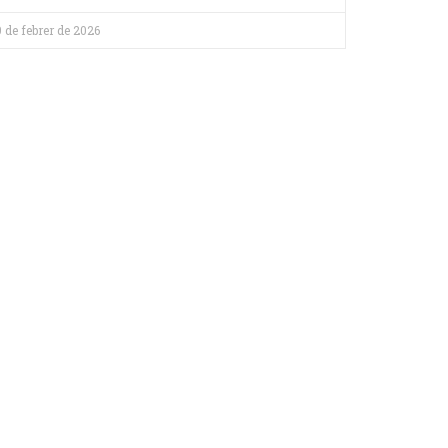
9 de febrer de 2026
MENSTRUACIÓN SOSTENIBLE
Tradiciones cristianas con origen
pagano
Hoy cuelgo un articulo un poco peculiar. Salgo
de la tematica “sostenibilidad”, “menstruación”,