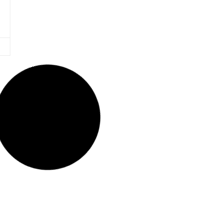
no tiene por qué ser complicado ni abrumador.
Con pequeños pasos y a tu ritmo, puedes
reducir residuos y encontrar una forma de
cuidarte que encaje contigo.
13 de gener de 2026
MENSTRUACIÓN SOSTENIBLE