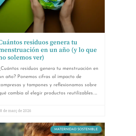
Cuántos residuos genera tu
menstruación en un año (y lo que
no solemos ver)
¿Cuántos residuos genera tu menstruación en
un año? Ponemos cifras al impacto de
compresas y tampones y reflexionamos sobre
qué cambia al elegir productos reutilizables.
18 de març de 2026
MATERNIDAD SOSTENIBLE