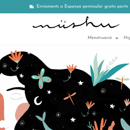
Enviaments a Espanya peninsular gratis partir
Menstruació
Hig