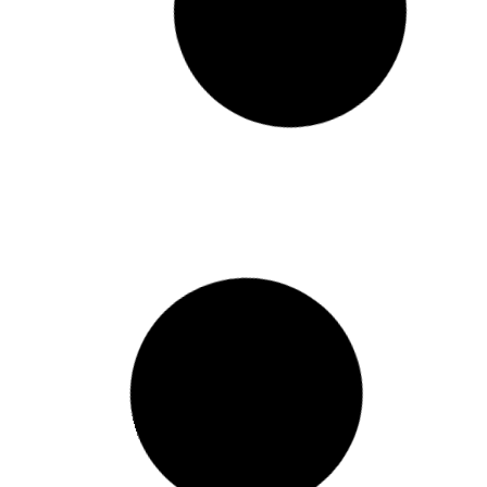
Furoshiki: tradición milenaria que
encarna la sostenibilidad
En un mundo saturado de plásticos y
envoltorios de un solo uso, el furoshiki
reaparece como una solución atemporal y
consciente. Mucho más que un simple trozo d
tela, el furoshiki encarna una filosofía de
reutilización, respeto por los recursos y
creatividad, ideal para
6 de desembre de 2025