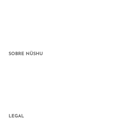
Llar sostenible
Maternitat i criança
Xec Regal
Ofertes
SOBRE NÜSHU
Qui som
Distribuïdors
Preguntes freqüents
Aparició en mitjans
Blog
LEGAL
Avís legal