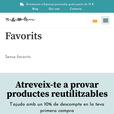
Enviaments a Espanya peninsular gratis partir de 75 €
Blog
Qui som
Contacte
Català
Favorits
Sense favorits
Atreveix-te a provar
productes reutilitzables
T’ajudo amb un 10% de descompte en la teva
primera compra