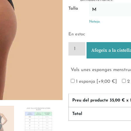
Talla
Neteja
En estoc
Afegeix a la cistell
Vols unes esponges menstrua
1 esponja
[+9,00 €]
2
Preu del producte
35,00
€ x 
Total