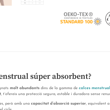
menstrual súper absorbent?
agnats
molt abundants
dins de la gamma de
calces menstrua
t
, t’ofereix una protecció segura, estable i duradora sense renu
lces, però amb una
capacitat d’absorció superior
, equivalent 
l cicle.