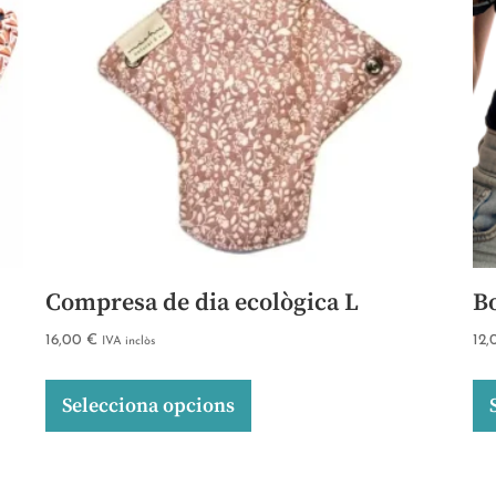
Compresa de dia ecològica L
B
16,00
€
12
IVA inclòs
Selecciona opcions