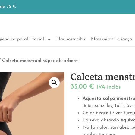
 de 75 €
iene corporal i facial
Llar sostenible
Maternitat i criança
 Calceta menstrual súper absorbent
Calceta menst
35,00
€
IVA inclòs
Aquesta calça menstrua
línies senzilles, tall clàssi
Color negre i rivet turq
La seva absorció
equiv
No fan olor, són absorbe
antibacterianes.