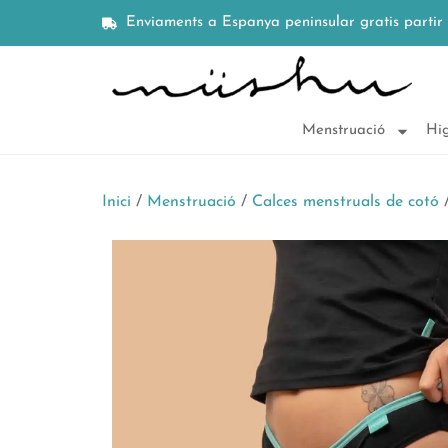
Enviaments a Espanya peninsular gratis partir
Menstruació
Hig
Inici
/
Menstruació
/
Calces menstruals de cotó
/