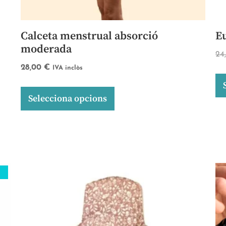
Calceta menstrual absorció
E
moderada
24
28,00
€
IVA inclòs
Selecciona opcions