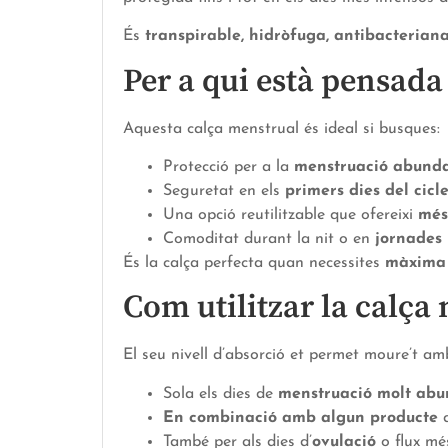
És
transpirable, hidròfuga, antibacteriana
Per a qui està pensada
Aquesta calça menstrual és ideal si busques:
Protecció per a la
menstruació abunda
Seguretat en els
primers dies del cicl
Una opció reutilitzable que ofereixi
més
Comoditat durant la nit o en
jornades 
És la calça perfecta quan necessites
màxima a
Com utilitzar la calça
El seu nivell d’absorció et permet moure’t amb
Sola els dies de
menstruació molt ab
En combinació amb algun producte
d
També per als dies d’
ovulació
o flux mé