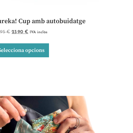
ureka! Cup amb autobuidatge
,95
€
23,90
€
IVA inclòs
Selecciona opcions