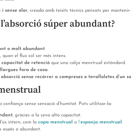
 i sense olor
, creada amb teixits tècnics pensats per mantenir
 l’absorció súper abundant?
nt o molt abundant
.
e
, quan el flux sol ser més intens.
 capacitat de retenció
que una calça menstrual estàndard.
llargues fora de casa
.
bsorció sense recórrer a compreses o tovalloletes d’un so
 menstrual
 confiança sense sensació d’humitat. Pots utilitzar-la:
undant
, gràcies a la seva alta capacitat.
’ús intern, com la
copa menstrual
o
l’
esponja menstrual
.
s espès o abundant.