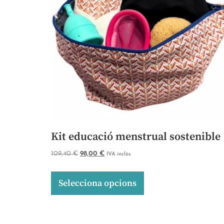
Kit educació menstrual sostenible
109,40
€
98,00
€
IVA inclòs
Selecciona opcions