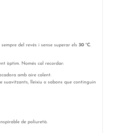
 sempre del revés i sense superar els
30 °C
.
ent òptim. Només cal recordar:
secadora amb aire calent.
e suavitzants, lleixiu o sabons que continguin
spirable de poliuretà.