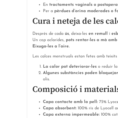
En
tractaments vaginals o postopera
Per a
pèrdues d’orina moderades o fo
Cura i neteja de les c
Després de cada
ús
, deixa-les
en remull
i
esb
Un cop aclarides,
pots rentar-les a mà am
Eixuga-les a l’aire.
Les calces menstruals estan fetes amb teixits
La calor pot deteriorar-les
o reduir la
Algunes substàncies poden bloquejar e
olis.
Composició i materials
Capa contacte amb la pell:
75% Lyocel
Capa absorbent:
100% ris de Lyocell a
Capa externa impermeable:
100% cot