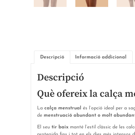
Descripció
Informació addicional
Descripció
Què ofereix la calça 
La
calça menstrual
és l’opció ideal per a s
de
menstruació abundant o molt abundan
El seu
tir baix
manté l’estil clàssic de les ca
protegida fins i tot en els dies més intensos de