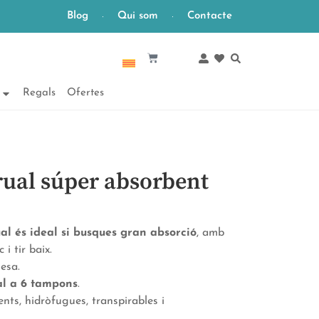
Blog
Qui som
Contacte
Català
Regals
Ofertes
rual súper absorbent
l és ideal si busques gran absorció
, amb
c i tir baix.
uesa.
al a 6 tampons
.
nts, hidròfugues, transpirables i