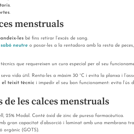
toris
.
rtes
.
alces menstruals
andeix-les
bé fins retirar l’excés de sang.
b
sabó neutre
o posar-les a la rentadora amb la resta de peces,
 tècnics que requereixen un cura especial per al seu funcionam
 seva vida útil. Renta-les a màxim 30 °C i evita la planxa i l’as
l teixit tècnic
i impedir el seu bon funcionament: evita l’ús d
 de les calces menstruals
l, 25% Modal. Conté òxid de zinc de puresa farmacèutica.
mb gran capacitat d’absorció i laminat amb una membrana tran
ó orgànic (GOTS).