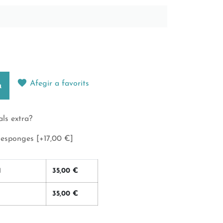
Afegir a favorits
a
ls extra?
 esponges
[+17,00 €]
1
35,00
€
35,00
€