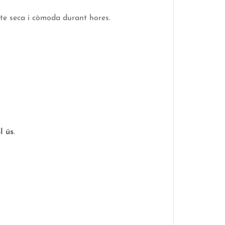
-te seca i còmoda durant hores.
l ús
.