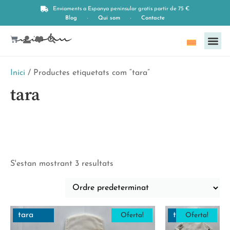
Enviaments a Espanya peninsular gratis partir de 75 €
Blog
Qui som
Contacte
Català
Inici
/ Productes etiquetats com “tara”
tara
S'estan mostrant 3 resultats
tara
tara
Oferta!
Oferta!