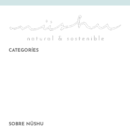
CATEGORÍES
Menstruació
Higiene corporal i facial
Llar sostenible
Maternitat i criança
Xec Regal
Ofertes
SOBRE NÜSHU