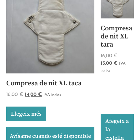
Compresa
de nit XL
tara
16,00
€
13,00
€
IVA
inclòs
Compresa de nit XL taca
16,00
€
14,00
€
IVA inclòs
Llegeix més
Afegeix a
la
Avísame cuando esté disponible
cistella