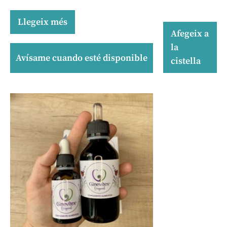
Llegeix més
Afegeix a
la
Avísame cuando esté disponible
cistella