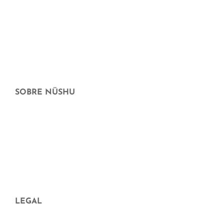
Llar sostenible
Maternitat i criança
Xec Regal
Ofertes
SOBRE NÜSHU
Qui som
Distribuïdors
Preguntes freqüents
Aparició en mitjans
Blog
LEGAL
Avís legal