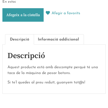
En estoc
Afegir a favorits
Afegeix a la cistella
Descripció
Informació addicional
Descripció
Aquest producte està amb descompte perquè té una
taca de la màquina de posar botons.
Si te’l quedes al preu reduït, guanyem tot@s!