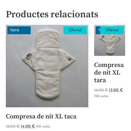
Productes relacionats
tara
tara
Oferta!
Oferta!
Compresa
de nit XL
tara
16,00
€
13,00
€
IVA inclòs
Compresa de nit XL taca
16,00
€
14,00
€
IVA inclòs