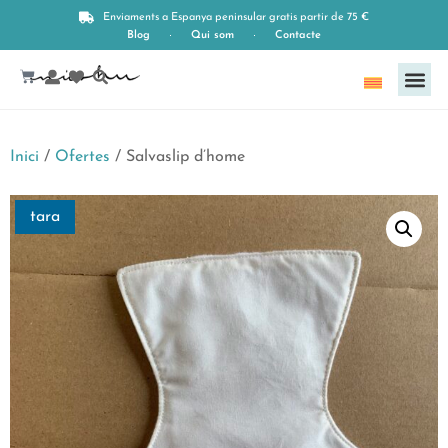
Enviaments a Espanya peninsular gratis partir de 75 €
Blog
Qui som
Contacte
Català
Inici
/
Ofertes
/ Salvaslip d’home
tara