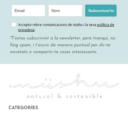
Subscriure'm
Accepto rebre comunicacions de nüshu i la seva
política de
privadesa
.
*T’estas subscrivint a la newsletter, però tranqui, no
faig spam, i t’escric de manera puntual per dir-te
novetats o compartir-te coses interessants.
CATEGORÍES
Menstruació
Higiene corporal i facial